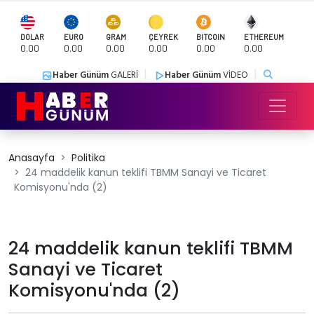
DOLAR
EURO
GRAM
ÇEYREK
BITCOIN
ETHEREUM
0.00
0.00
0.00
0.00
0.00
0.00
|
|
Haber Günüm
GALERİ
Haber Günüm
VİDEO
Anasayfa
Politika
24 maddelik kanun teklifi TBMM Sanayi ve Ticaret
Komisyonu'nda (2)
24 maddelik kanun teklifi TBMM
Sanayi ve Ticaret
Komisyonu'nda (2)