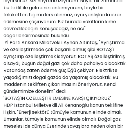
diyorsunuz. Sizi hayretle izliyorum. Böyle bir zamanda
bu teklif ile gelmenizi anlamıyorum, böyle bir
felaketten hiç mi ders alınmaz, aynı yanlışlarda ısrar
edilmesine şaşırıyorum. Biz burada vakıfların kime
devredileceğini konuşacağız, ne acı"
değerlendirmesinde bulundu.
İYİ Parti Ankara Milletvekili Ayhan Altıntaş, "Ayrıştırma
ve özelleştirmede çok başarılı olmuş gibi BOTAŞ'ı
ayrıştırıp özelleştirmek istiyoruz. BOTAŞ özelleştirilmiş
olsaydı, bugün doğal gazı çok daha pahalıya alacaktık.
Vatandaş zaten ödeme güçlüğü çekiyor. Elektrikte
yaşadığımızı doğal gazda da yaşamış olacaktık. Bu
maddenin tekliften çıkarılmasını öneriyoruz. Kendi
gündemimize dönelim" dedi.
'BOTAŞ'IN ÖZELLEŞTİRİLMESİNE KARŞI ÇIKIYORUZ'
HDP İstanbul Milletvekili Ali Kenanoğlu kanun teklifine
ilişkin, "Enerji sektörü tümüyle kamunun elinde olmalı.
Limanlar, tümüyle kamunun elinde olmalı. Doğal gaz
meselesi de dünya üzerinde savaşlara neden olan bir