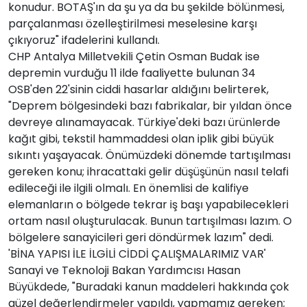
konudur. BOTAŞ'ın da şu ya da bu şekilde bölünmesi,
parçalanması özelleştirilmesi meselesine karşı
çıkıyoruz" ifadelerini kullandı.
CHP Antalya Milletvekili Çetin Osman Budak ise
depremin vurduğu 11 ilde faaliyette bulunan 34
OSB'den 22'sinin ciddi hasarlar aldığını belirterek,
"Deprem bölgesindeki bazı fabrikalar, bir yıldan önce
devreye alınamayacak. Türkiye'deki bazı ürünlerde
kağıt gibi, tekstil hammaddesi olan iplik gibi büyük
sıkıntı yaşayacak. Önümüzdeki dönemde tartışılması
gereken konu; ihracattaki gelir düşüşünün nasıl telafi
edileceği ile ilgili olmalı. En önemlisi de kalifiye
elemanların o bölgede tekrar iş başı yapabilecekleri
ortam nasıl oluşturulacak. Bunun tartışılması lazım. O
bölgelere sanayicileri geri döndürmek lazım" dedi.
'BİNA YAPISI İLE İLGİLİ CİDDİ ÇALIŞMALARIMIZ VAR'
Sanayi ve Teknoloji Bakan Yardımcısı Hasan
Büyükdede, "Buradaki kanun maddeleri hakkında çok
güzel değerlendirmeler yapıldı, yapmamız gereken;