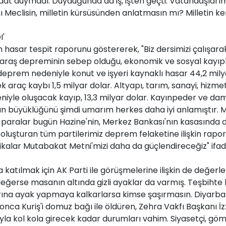
 saat duymadı. Duyduğunda da iş, işten geçti. Vatandaşları
ını Meclisin, milletin kürsüsünden anlatmasın mı? Milletin 
I'
 hasar tespit raporunu göstererek, "Biz dersimizi çalışa
raş depreminin sebep olduğu, ekonomik ve sosyal kayıplar
deprem nedeniyle konut ve işyeri kaynaklı hasar 44,2 milya
k araç kaybı 1,5 milyar dolar. Altyapı, tarım, sanayi, hizmet
eniyle oluşacak kayıp, 13,3 milyar dolar. Kayınpeder ve da
ın büyüklüğünü şimdi umarım herkes daha iyi anlamıştır. Mi
 paralar bugün Hazine'nin, Merkez Bankası'nın kasasında 
ı oluşturan tüm partilerimiz deprem felaketine ilişkin raporl
tikalar Mutabakat Metni'mizi daha da güçlendireceğiz" ifade
a katılmak için AK Parti ile görüşmelerine ilişkin de değer
Meğerse masanın altında gizli ayaklar da varmış. Teşbihte
larına ayak yapmaya kalkarlarsa kimse şaşırmasın. Diyarb
nca Kuriş'i domuz bağı ile öldüren, Zehra Vakfı Başkanı İzz
rıyla kol kola girecek kadar durumları vahim. Siyasetçi, 