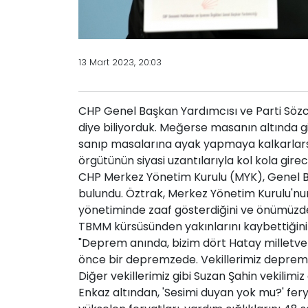
13 Mart 2023, 20:03
CHP Genel Başkan Yardımcısı ve Parti Sözcüs
diye biliyorduk. Meğerse masanın altında gi
sanıp masalarına ayak yapmaya kalkarlarsa
örgütünün siyasi uzantılarıyla kol kola gir
CHP Merkez Yönetim Kurulu (MYK), Genel Ba
bulundu. Öztrak, Merkez Yönetim Kurulu'n
yönetiminde zaaf gösterdiğini ve önümüzde
TBMM kürsüsünden yakınlarını kaybettiğini 
"Deprem anında, bizim dört Hatay milletvekil
önce bir depremzede. Vekillerimiz depremi b
Diğer vekillerimiz gibi Suzan Şahin vekilimi
Enkaz altından, 'Sesimi duyan yok mu?' fery