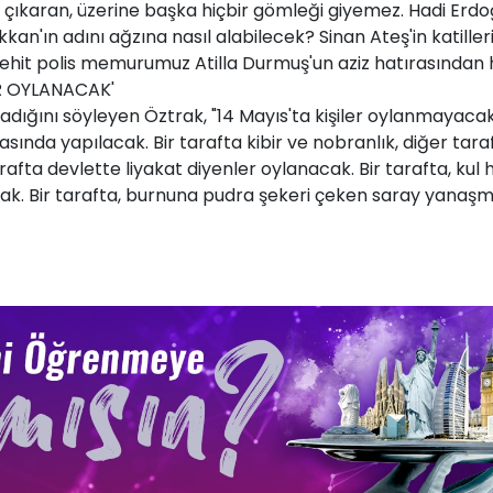
çıkaran, üzerine başka hiçbir gömleği giyemez. Hadi Erdoğ
kan'ın adını ağzına nasıl alabilecek? Sinan Ateş'in katille
 Şehit polis memurumuz Atilla Durmuş'un aziz hatırasında
ER OYLANACAK'
adığını söyleyen Öztrak, "14 Mayıs'ta kişiler oylanmayacak.
 arasında yapılacak. Bir tarafta kibir ve nobranlık, diğer t
afta devlette liyakat diyenler oylanacak. Bir tarafta, kul ha
k. Bir tarafta, burnuna pudra şekeri çeken saray yanaşmala