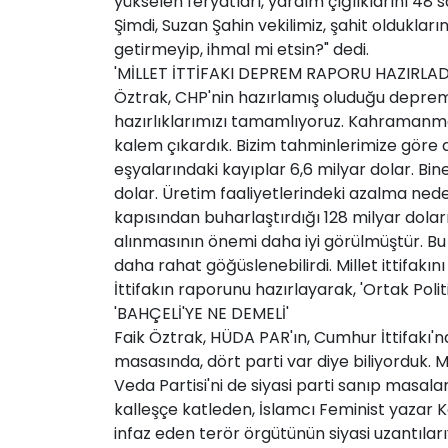
yükselen feryatları, yardım çığlıklarını 48
Şimdi, Suzan Şahin vekilimiz, şahit olduklar
getirmeyip, ihmal mi etsin?" dedi.
'MİLLET İTTİFAKI DEPREM RAPORU HAZIRLAD
Öztrak, CHP'nin hazırlamış oluduğu deprem
hazırlıklarımızı tamamlıyoruz. Kahramanma
kalem çıkardık. Bizim tahminlerimize göre 
eşyalarındaki kayıplar 6,6 milyar dolar. Bine
dolar. Üretim faaliyetlerindeki azalma ned
kapısından buharlaştırdığı 128 milyar dolar
alınmasının önemi daha iyi görülmüştür. Bu
daha rahat göğüslenebilirdi. Millet ittifakın
İttifakın raporunu hazırlayarak, 'Ortak Poli
'BAHÇELİ'YE NE DEMELİ'
Faik Öztrak, HÜDA PAR'ın, Cumhur İttifakı'n
masasında, dört parti var diye biliyorduk. 
Veda Partisi'ni de siyasi parti sanıp masa
kalleşçe katleden, İslamcı Feminist yazar Ko
infaz eden terör örgütünün siyasi uzantıla