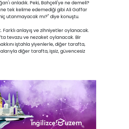
an'ı anladık. Peki, Bahçeli'ye ne demeli?
rine tek kelime edemediği gibi Ali Gaffar
n hiç utanmayacak mı?" diye konuştu.
 Farklı anlayış ve zihniyetler oylanacak.
arafta tevazu ve nezaket oylanacak. Bir
kkını iştahla yiyenlerle, diğer tarafta,
rıyla diğer tarafta, işsiz, güvencesiz