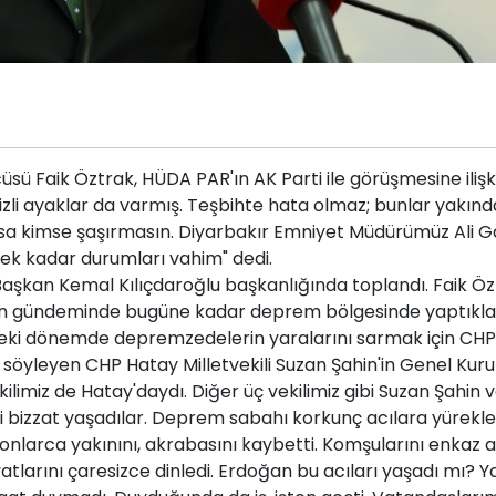
ü Faik Öztrak, HÜDA PAR'ın AK Parti ile görüşmesine ilişki
zli ayaklar da varmış. Teşbihte hata olmaz; bunlar yakında 
 kimse şaşırmasın. Diyarbakır Emniyet Müdürümüz Ali Gaf
ecek kadar durumları vahim" dedi.
şkan Kemal Kılıçdaroğlu başkanlığında toplandı. Faik Özt
un gündeminde bugüne kadar deprem bölgesinde yaptıkları
ki dönemde depremzedelerin yaralarını sarmak için CHP'n
söyleyen CHP Hatay Milletvekili Suzan Şahin'in Genel Kuru
imiz de Hatay'daydı. Diğer üç vekilimiz gibi Suzan Şahin ve
izzat yaşadılar. Deprem sabahı korkunç acılara yürekleriyl
z onlarca yakınını, akrabasını kaybetti. Komşularını enkaz al
atlarını çaresizce dinledi. Erdoğan bu acıları yaşadı mı? 