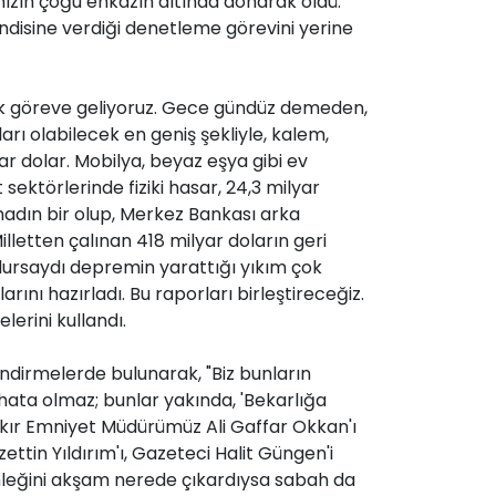
mızın çoğu enkazın altında donarak öldü.
kendisine verdiği denetleme görevini yerine
rak göreve geliyoruz. Gece gündüz demeden,
ı olabilecek en geniş şekliyle, kalem,
r dolar. Mobilya, beyaz eşya gibi ev
 sektörlerinde fiziki hasar, 24,3 milyar
madın bir olup, Merkez Bankası arka
lletten çalınan 418 milyar doların geri
dursaydı depremin yarattığı yıkım çok
arını hazırladı. Bu raporları birleştireceğiz.
lerini kullandı.
lendirmelerde bulunarak, "Biz bunların
 hata olmaz; bunlar yakında, 'Bekarlığa
akır Emniyet Müdürümüz Ali Gaffar Okkan'ı
ettin Yıldırım'ı, Gazeteci Halit Güngen'i
gömleğini akşam nerede çıkardıysa sabah da