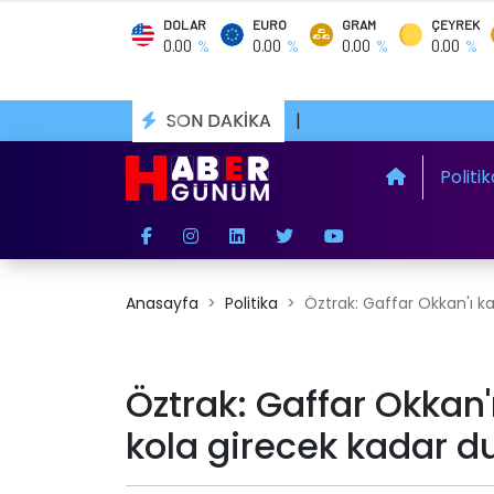
DOLAR
EURO
GRAM
ÇEYREK
0.00
0.00
0.00
0.00
%
%
%
%
SON DAKİKA
|
Politik
Anasayfa
Politika
Öztrak: Gaffar Okkan'ı ka
Öztrak: Gaffar Okkan'ı
kola girecek kadar d