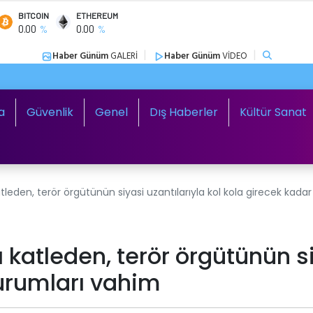
BITCOIN
ETHEREUM
0.00
0.00
%
%
|
|
Haber Günüm
GALERİ
Haber Günüm
VİDEO
a
Güvenlik
Genel
Dış Haberler
Kültür Sanat
tleden, terör örgütünün siyasi uzantılarıyla kol kola girecek kad
 katleden, terör örgütünün si
urumları vahim