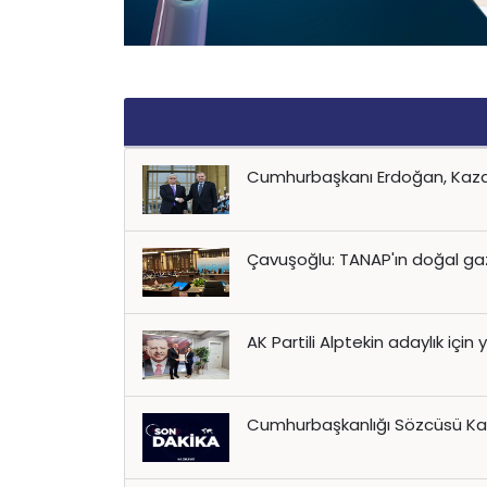
Cumhurbaşkanı Erdoğan, Kaza
Çavuşoğlu: TANAP'ın doğal gazı 
AK Partili Alptekin adaylık için y
Cumhurbaşkanlığı Sözcüsü Kal