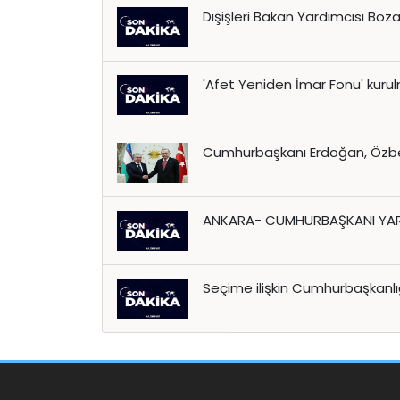
Dışişleri Bakan Yardımcısı Bozay
'Afet Yeniden İmar Fonu' kurulm
Cumhurbaşkanı Erdoğan, Özbek
ANKARA- CUMHURBAŞKANI YARD
Seçime ilişkin Cumhurbaşkanl