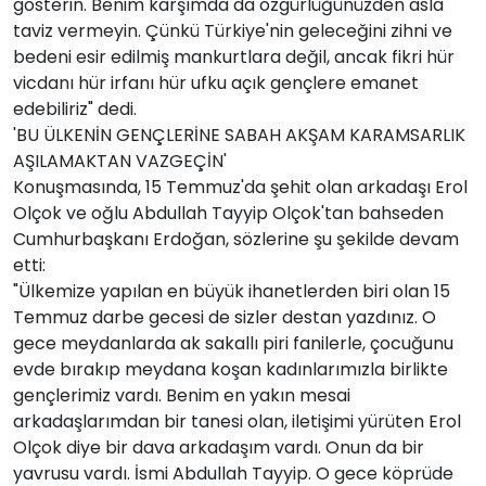
gösterin. Benim karşımda da özgürlüğünüzden asla
taviz vermeyin. Çünkü Türkiye'nin geleceğini zihni ve
bedeni esir edilmiş mankurtlara değil, ancak fikri hür
vicdanı hür irfanı hür ufku açık gençlere emanet
edebiliriz" dedi.
'BU ÜLKENİN GENÇLERİNE SABAH AKŞAM KARAMSARLIK
AŞILAMAKTAN VAZGEÇİN'
Konuşmasında, 15 Temmuz'da şehit olan arkadaşı Erol
Olçok ve oğlu Abdullah Tayyip Olçok'tan bahseden
Cumhurbaşkanı Erdoğan, sözlerine şu şekilde devam
etti:
"Ülkemize yapılan en büyük ihanetlerden biri olan 15
Temmuz darbe gecesi de sizler destan yazdınız. O
gece meydanlarda ak sakallı piri fanilerle, çocuğunu
evde bırakıp meydana koşan kadınlarımızla birlikte
gençlerimiz vardı. Benim en yakın mesai
arkadaşlarımdan bir tanesi olan, iletişimi yürüten Erol
Olçok diye bir dava arkadaşım vardı. Onun da bir
yavrusu vardı. İsmi Abdullah Tayyip. O gece köprüde