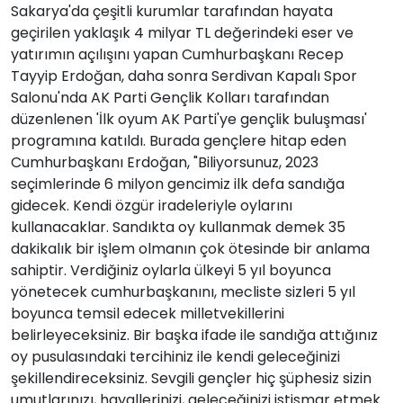
Sakarya'da çeşitli kurumlar tarafından hayata
geçirilen yaklaşık 4 milyar TL değerindeki eser ve
yatırımın açılışını yapan Cumhurbaşkanı Recep
Tayyip Erdoğan, daha sonra Serdivan Kapalı Spor
Salonu'nda AK Parti Gençlik Kolları tarafından
düzenlenen 'İlk oyum AK Parti'ye gençlik buluşması'
programına katıldı. Burada gençlere hitap eden
Cumhurbaşkanı Erdoğan, "Biliyorsunuz, 2023
seçimlerinde 6 milyon gencimiz ilk defa sandığa
gidecek. Kendi özgür iradeleriyle oylarını
kullanacaklar. Sandıkta oy kullanmak demek 35
dakikalık bir işlem olmanın çok ötesinde bir anlama
sahiptir. Verdiğiniz oylarla ülkeyi 5 yıl boyunca
yönetecek cumhurbaşkanını, mecliste sizleri 5 yıl
boyunca temsil edecek milletvekillerini
belirleyeceksiniz. Bir başka ifade ile sandığa attığınız
oy pusulasındaki tercihiniz ile kendi geleceğinizi
şekillendireceksiniz. Sevgili gençler hiç şüphesiz sizin
umutlarınızı, hayallerinizi, geleceğinizi istismar etmek