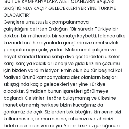
'BU TÜR KAMPANYALARA ALET OLANLARIN BAŞLARI
SIKIŞTIĞINDA KAÇIP GELECEKLERİ YER YİNE TÜRKİYE
OLACAKTIR'
Gençlere umutsuzluk pompalanmaya
çalışıldığını belirten Erdoğan, "Bir süredir Türkiye bir
doktor, bir mühendis, bir sanatçı kaybetti, falanca ülke
kazandı türü hezeyanlarla gençlerimize umutsuzluk
pompalamaya çalışıyorlar. Mükemmel çalışma ve
hayat standartlarına sahip diye gösterdikleri ülkeler
karşı karşıya kaldıkları enerji ve gıda krizinin çözümü
için bizden yardım istiyor. Emin olun bu tür beşinci kol
faaliyeti ürünü kampanyalara alet olanların başları
sıkıştığında kaçıp gelecekleri yer yine Türkiye
olacaktır. Şimdiden bunun işaretleri görülmeye
başlandı. Gelsinler, teröre bulaşmamış ve ülkesine
ihanet etmemiş herkese bizim kucağımız da
gönlümüz de açık. Sizlerden tek isteğim, kimsenin sizi
kullanmasına, sömürmesine, ruhunuzu ve zihninizi
kirletmesine izin vermeyin. Yeter ki siz özgürlüğünüze