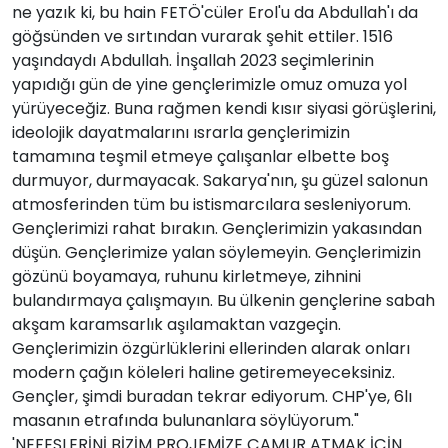
ne yazık ki, bu hain FETÖ'cüler Erol'u da Abdullah'ı da
göğsünden ve sırtından vurarak şehit ettiler. 1516
yaşındaydı Abdullah. İnşallah 2023 seçimlerinin
yapıdığı gün de yine gençlerimizle omuz omuza yol
yürüyeceğiz. Buna rağmen kendi kısır siyasi görüşlerini,
ideolojik dayatmalarını ısrarla gençlerimizin
tamamına teşmil etmeye çalışanlar elbette boş
durmuyor, durmayacak. Sakarya'nın, şu güzel salonun
atmosferinden tüm bu istismarcılara sesleniyorum.
Gençlerimizi rahat bırakın. Gençlerimizin yakasından
düşün. Gençlerimize yalan söylemeyin. Gençlerimizin
gözünü boyamaya, ruhunu kirletmeye, zihnini
bulandırmaya çalışmayın. Bu ülkenin gençlerine sabah
akşam karamsarlık aşılamaktan vazgeçin.
Gençlerimizin özgürlüklerini ellerinden alarak onları
modern çağın köleleri haline getiremeyeceksiniz.
Gençler, şimdi buradan tekrar ediyorum. CHP'ye, 6lı
masanın etrafında bulunanlara söylüyorum."
'NEFESLERİNİ BİZİM PROJEMİZE ÇAMUR ATMAK İÇİN