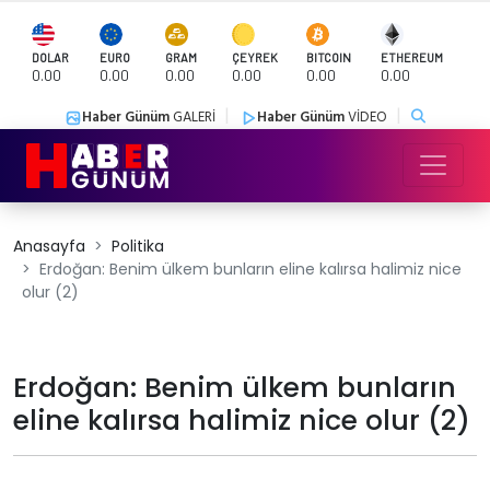
DOLAR
EURO
GRAM
ÇEYREK
BITCOIN
ETHEREUM
0.00
0.00
0.00
0.00
0.00
0.00
|
|
Haber Günüm
GALERİ
Haber Günüm
VİDEO
Anasayfa
Politika
Erdoğan: Benim ülkem bunların eline kalırsa halimiz nice
olur (2)
Erdoğan: Benim ülkem bunların
eline kalırsa halimiz nice olur (2)