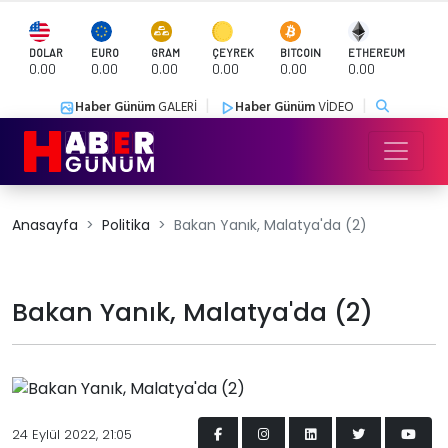
DOLAR
EURO
GRAM
ÇEYREK
BITCOIN
ETHEREUM
0.00
0.00
0.00
0.00
0.00
0.00
|
|
Haber Günüm
GALERİ
Haber Günüm
VİDEO
Anasayfa
Politika
Bakan Yanık, Malatya'da (2)
Bakan Yanık, Malatya'da (2)
24 Eylül 2022, 21:05