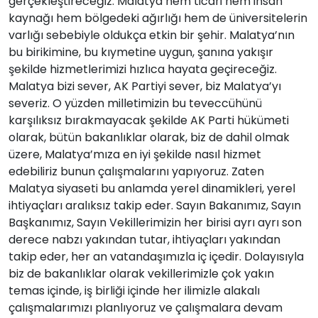
gerçekleştireceğiz. Malatya hem ticari hem insan
kaynağı hem bölgedeki ağırlığı hem de üniversitelerin
varlığı sebebiyle oldukça etkin bir şehir. Malatya’nın
bu birikimine, bu kıymetine uygun, şanına yakışır
şekilde hizmetlerimizi hızlıca hayata geçireceğiz.
Malatya bizi sever, AK Partiyi sever, biz Malatya’yı
severiz. O yüzden milletimizin bu teveccühünü
karşılıksız bırakmayacak şekilde AK Parti hükümeti
olarak, bütün bakanlıklar olarak, biz de dahil olmak
üzere, Malatya’mıza en iyi şekilde nasıl hizmet
edebiliriz bunun çalışmalarını yapıyoruz. Zaten
Malatya siyaseti bu anlamda yerel dinamikleri, yerel
ihtiyaçları aralıksız takip eder. Sayın Bakanımız, Sayın
Başkanımız, Sayın Vekillerimizin her birisi ayrı ayrı son
derece nabzı yakından tutar, ihtiyaçları yakından
takip eder, her an vatandaşımızla iç içedir. Dolayısıyla
biz de bakanlıklar olarak vekillerimizle çok yakın
temas içinde, iş birliği içinde her ilimizle alakalı
çalışmalarımızı planlıyoruz ve çalışmalara devam