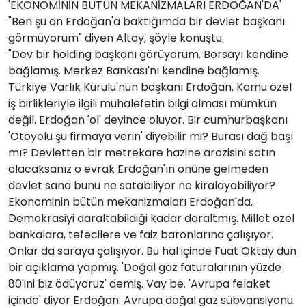
'EKONOMİNİN BÜTÜN MEKANİZMALARI ERDOĞAN'DA'
"Ben şu an Erdoğan'a baktığımda bir devlet başkanı
görmüyorum" diyen Altay, şöyle konuştu:
"Dev bir holding başkanı görüyorum. Borsayı kendine
bağlamış. Merkez Bankası'nı kendine bağlamış.
Türkiye Varlık Kurulu'nun başkanı Erdoğan. Kamu özel
iş birlikleriyle ilgili muhalefetin bilgi alması mümkün
değil. Erdoğan 'ol' deyince oluyor. Bir cumhurbaşkanı
'Otoyolu şu firmaya verin' diyebilir mi? Burası dağ başı
mı? Devletten bir metrekare hazine arazisini satın
alacaksanız o evrak Erdoğan'ın önüne gelmeden
devlet sana bunu ne satabiliyor ne kiralayabiliyor?
Ekonominin bütün mekanizmaları Erdoğan'da.
Demokrasiyi daraltabildiği kadar daraltmış. Millet özel
bankalara, tefecilere ve faiz baronlarına çalışıyor.
Onlar da saraya çalışıyor. Bu hal içinde Fuat Oktay dün
bir açıklama yapmış. 'Doğal gaz faturalarının yüzde
80'ini biz ödüyoruz' demiş. Vay be. 'Avrupa felaket
içinde' diyor Erdoğan. Avrupa doğal gaz sübvansiyonu