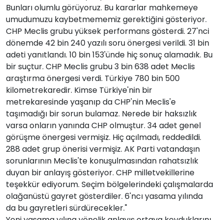
Bunları olumlu görüyoruz. Bu kararlar mahkemeye
umudumuzu kaybetmememiz gerektiğini gösteriyor.
CHP Meclis grubu yüksek performans gösterdi. 27'nci
dönemde 42 bin 240 yazılı soru önergesi verildi. 31 bin
adeti yanıtlandı. 10 bin 153'ünde hiç sonuç alamadık. Bu
bir suçtur. CHP Meclis grubu 3 bin 638 adet Meclis
araştırma önergesi verdi. Türkiye 780 bin 500
kilometrekaredir. Kimse Türkiye'nin bir
metrekaresinde yaşanıp da CHP'nin Meclis'e
taşımadığı bir sorun bulamaz. Nerede bir haksızlık
varsa onların yanında CHP olmuştur. 34 adet genel
görüşme önergesi vermişiz. Hiç açılmadı, reddedildi.
288 adet grup önerisi vermişiz. AK Parti vatandaşın
sorunlarının Meclis'te konuşulmasından rahatsızlık
duyan bir anlayış gösteriyor. CHP milletvekillerine
teşekkür ediyorum. Seçim bölgelerindeki çalışmalarda
olağanüstü gayret gösterdiler. 6'ncı yasama yılında
da bu gayretleri sürdürecekler."
Yeni yasama yılına yönelik anlayış ortaya koyduklarını