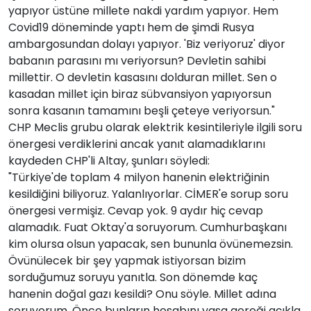
yapıyor üstüne millete nakdi yardım yapıyor. Hem
Covid19 döneminde yaptı hem de şimdi Rusya
ambargosundan dolayı yapıyor. 'Biz veriyoruz' diyor
babanın parasını mı veriyorsun? Devletin sahibi
millettir. O devletin kasasını dolduran millet. Sen o
kasadan millet için biraz sübvansiyon yapıyorsun
sonra kasanın tamamını beşli çeteye veriyorsun."
CHP Meclis grubu olarak elektrik kesintileriyle ilgili soru
önergesi verdiklerini ancak yanıt alamadıklarını
kaydeden CHP'li Altay, şunları söyledi:
"Türkiye'de toplam 4 milyon hanenin elektriğinin
kesildiğini biliyoruz. Yalanlıyorlar. CİMER'e sorup soru
önergesi vermişiz. Cevap yok. 9 aydır hiç cevap
alamadık. Fuat Oktay'a soruyorum. Cumhurbaşkanı
kim olursa olsun yapacak, sen bununla övünemezsin.
Övünülecek bir şey yapmak istiyorsan bizim
sorduğumuz soruyu yanıtla. Son dönemde kaç
hanenin doğal gazı kesildi? Onu söyle. Millet adına
soruyorum. Önce bunların hesabını yasa gereği açıkla.