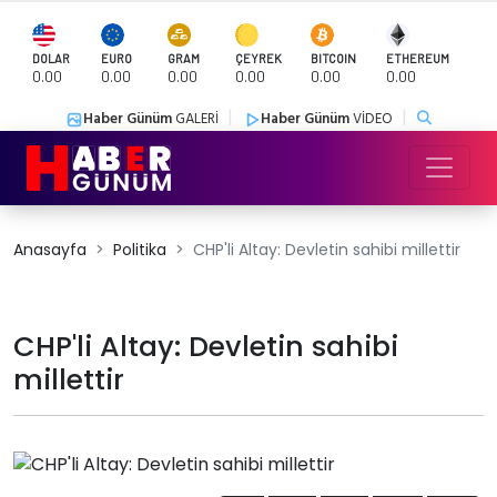
DOLAR
EURO
GRAM
ÇEYREK
BITCOIN
ETHEREUM
0.00
0.00
0.00
0.00
0.00
0.00
|
|
Haber Günüm
GALERİ
Haber Günüm
VİDEO
Anasayfa
Politika
CHP'li Altay: Devletin sahibi millettir
CHP'li Altay: Devletin sahibi
millettir