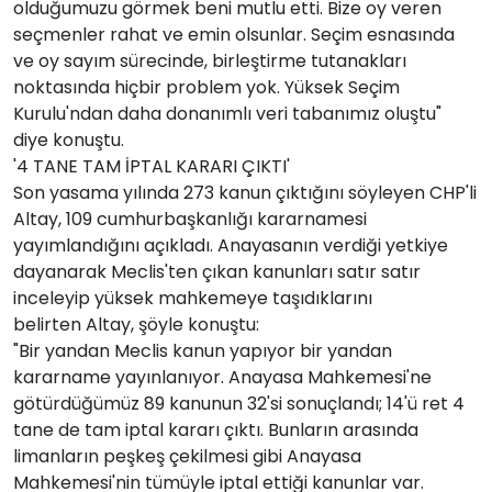
olduğumuzu görmek beni mutlu etti. Bize oy veren
seçmenler rahat ve emin olsunlar. Seçim esnasında
ve oy sayım sürecinde, birleştirme tutanakları
noktasında hiçbir problem yok. Yüksek Seçim
Kurulu'ndan daha donanımlı veri tabanımız oluştu"
diye konuştu.
'4 TANE TAM İPTAL KARARI ÇIKTI'
Son yasama yılında 273 kanun çıktığını söyleyen CHP'li
Altay, 109 cumhurbaşkanlığı kararnamesi
yayımlandığını açıkladı. Anayasanın verdiği yetkiye
dayanarak Meclis'ten çıkan kanunları satır satır
inceleyip yüksek mahkemeye taşıdıklarını
belirten Altay, şöyle konuştu:
"Bir yandan Meclis kanun yapıyor bir yandan
kararname yayınlanıyor. Anayasa Mahkemesi'ne
götürdüğümüz 89 kanunun 32'si sonuçlandı; 14'ü ret 4
tane de tam iptal kararı çıktı. Bunların arasında
limanların peşkeş çekilmesi gibi Anayasa
Mahkemesi'nin tümüyle iptal ettiği kanunlar var.