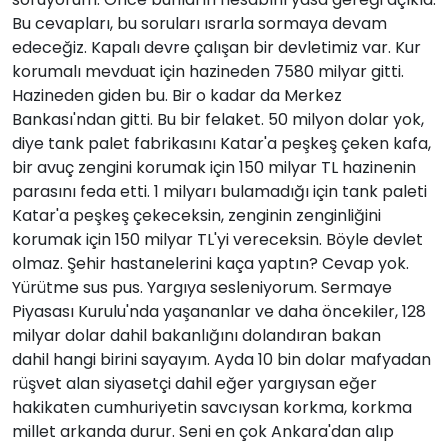
Bu cevapları, bu soruları ısrarla sormaya devam
edeceğiz. Kapalı devre çalışan bir devletimiz var. Kur
korumalı mevduat için hazineden 7580 milyar gitti.
Hazineden giden bu. Bir o kadar da Merkez
Bankası'ndan gitti. Bu bir felaket. 50 milyon dolar yok,
diye tank palet fabrikasını Katar'a peşkeş çeken kafa,
bir avuç zengini korumak için 150 milyar TL hazinenin
parasını feda etti. 1 milyarı bulamadığı için tank paleti
Katar'a peşkeş çekeceksin, zenginin zenginliğini
korumak için 150 milyar TL'yi vereceksin. Böyle devlet
olmaz. Şehir hastanelerini kaça yaptın? Cevap yok.
Yürütme sus pus. Yargıya sesleniyorum. Sermaye
Piyasası Kurulu'nda yaşananlar ve daha öncekiler, 128
milyar dolar dahil bakanlığını dolandıran bakan
dahil hangi birini sayayım. Ayda 10 bin dolar mafyadan
rüşvet alan siyasetçi dahil eğer yargıysan eğer
hakikaten cumhuriyetin savcıysan korkma, korkma
millet arkanda durur. Seni en çok Ankara'dan alıp