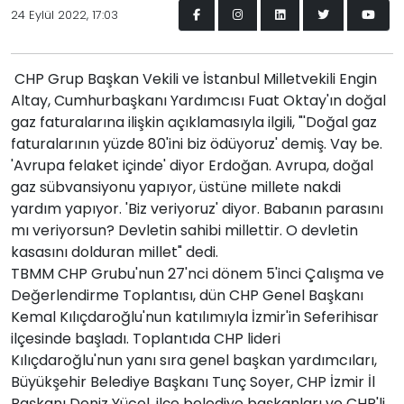
24 Eylül 2022, 17:03
CHP Grup Başkan Vekili ve İstanbul Milletvekili Engin
Altay, Cumhurbaşkanı Yardımcısı Fuat Oktay'ın doğal
gaz faturalarına ilişkin açıklamasıyla ilgili, "'Doğal gaz
faturalarının yüzde 80'ini biz ödüyoruz' demiş. Vay be.
'Avrupa felaket içinde' diyor Erdoğan. Avrupa, doğal
gaz sübvansiyonu yapıyor, üstüne millete nakdi
yardım yapıyor. 'Biz veriyoruz' diyor. Babanın parasını
mı veriyorsun? Devletin sahibi millettir. O devletin
kasasını dolduran millet" dedi.
TBMM CHP Grubu'nun 27'nci dönem 5'inci Çalışma ve
Değerlendirme Toplantısı, dün CHP Genel Başkanı
Kemal Kılıçdaroğlu'nun katılımıyla İzmir'in Seferihisar
ilçesinde başladı. Toplantıda CHP lideri
Kılıçdaroğlu'nun yanı sıra genel başkan yardımcıları,
Büyükşehir Belediye Başkanı Tunç Soyer, CHP İzmir İl
Başkanı Deniz Yücel, ilçe belediye başkanları ve CHP'li