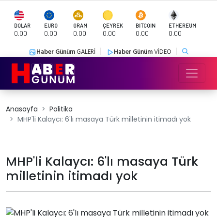
DOLAR
EURO
GRAM
ÇEYREK
BITCOIN
ETHEREUM
0.00
0.00
0.00
0.00
0.00
0.00
|
|
Haber Günüm
GALERİ
Haber Günüm
VİDEO
Anasayfa
Politika
MHP'li Kalaycı: 6'lı masaya Türk milletinin itimadı yok
MHP'li Kalaycı: 6'lı masaya Türk
milletinin itimadı yok