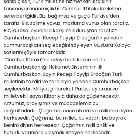
sahip çıkan, Türk milletine hizmetkarlıkta sınır
tanımayan inanmışlıktır. Cumhur İttifakı, Kızılelma
seferberliğidir. Biz, bağımsız ve güçlü Türkiye’den
tarafız. Biz, zalime yavuz, mazluma yunus olan tarafız.
Biz, küresel oyunlara karşı milli duruştan tarafız.”
Cumhurbaşkanı Recep Tayyip Erdoğan’ın yeniden
cumhurbaşkanı seçileceğini söyleyen Mustafa Kalaycı
sözlerini şöyle tamamladı:
“Cumhur İttifakı’nın adayı belli, kararı nettir.
Cumhurbaşkanlığı Hükümet Sistemi’nin ilk
Cumhurbaşkanı Sayın Recep Tayyip Erdoğan Türk
milletinin takdiri ve tercihiyle yeniden Cumhurbaşkanı
seçilecektir. Milliyetçi Hareket Partisi, oy oranı ve
milletvekili sayısı itibarıyla daha da güçlenecektir.
Arzumuz, arayışımız ve mücadelemiz bu
doğrultudadır. Çağrımız, önce ülkem ve milletim diyen
herkesedir. Çağrımız, bu millet, bu vatan, bu bayrak
benim diyen herkesedir. Çağrımız, milli birlik ve
huzurlu yarınlara ulaşmak isteyen herkesedir.