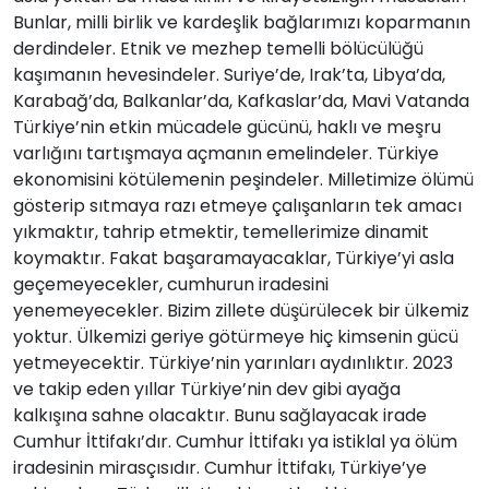
Bunlar, milli birlik ve kardeşlik bağlarımızı koparmanın
derdindeler. Etnik ve mezhep temelli bölücülüğü
kaşımanın hevesindeler. Suriye’de, Irak’ta, Libya’da,
Karabağ’da, Balkanlar’da, Kafkaslar’da, Mavi Vatanda
Türkiye’nin etkin mücadele gücünü, haklı ve meşru
varlığını tartışmaya açmanın emelindeler. Türkiye
ekonomisini kötülemenin peşindeler. Milletimize ölümü
gösterip sıtmaya razı etmeye çalışanların tek amacı
yıkmaktır, tahrip etmektir, temellerimize dinamit
koymaktır. Fakat başaramayacaklar, Türkiye’yi asla
geçemeyecekler, cumhurun iradesini
yenemeyecekler. Bizim zillete düşürülecek bir ülkemiz
yoktur. Ülkemizi geriye götürmeye hiç kimsenin gücü
yetmeyecektir. Türkiye’nin yarınları aydınlıktır. 2023
ve takip eden yıllar Türkiye’nin dev gibi ayağa
kalkışına sahne olacaktır. Bunu sağlayacak irade
Cumhur İttifakı’dır. Cumhur İttifakı ya istiklal ya ölüm
iradesinin mirasçısıdır. Cumhur İttifakı, Türkiye’ye