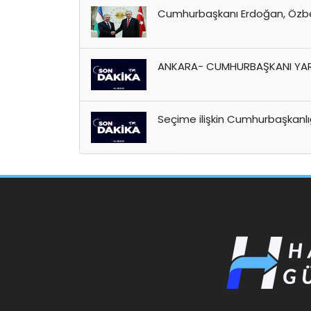
Cumhurbaşkanı Erdoğan, Özbek
ANKARA- CUMHURBAŞKANI YARD
Seçime ilişkin Cumhurbaşkanl