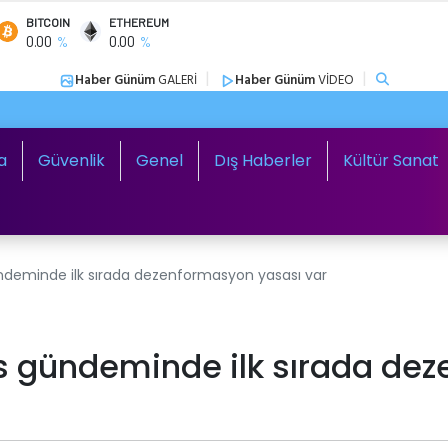
BITCOIN
ETHEREUM
0.00
0.00
%
%
|
|
Haber Günüm
GALERİ
Haber Günüm
VİDEO
a
Güvenlik
Genel
Dış Haberler
Kültür Sanat
 gündeminde ilk sırada dezenformasyon yasası var
clis gündeminde ilk sırada d