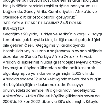
olduğu ve bu hususun dost ülkelerimiz arasında yakın
bir iş birliğinin zeminini teşkil ettiğine inanıyorum. Bu
bağlamda, Güney Afrika Cumhuriyeti'ni Afrika'da ve
ötesinde kilit bir ortak olarak görüyoruz."
'AFRİKA'YLA TİCARET HACMİMİZ 34,5 DOLARI
BULMUŞTUR'
Geçtiğimiz 20 yılda, Türkiye ve Afrika'nın karşılıklı saygı
temelinde çok boyutlu bir iş birliği modeli geliştirdiğini
dile getiren Özer, "Geçtiğimiz yıl aralık ayında
İstanbul'da Sayın Cumhurbaşkanımızın ev sahipliğinde
düzenlenen 3'üncü Türkiye Afrika Ortaklık Zirvesi,
Afrika'yla ilişkilerimizin ulaştığı stratejik seviyeyi ortaya
koymuştur. Böylece ülkemizin Afrika politikası artık
olgunlaşmış ve yeni döneme girmiştir. 2002 yılında
Afrika'da sadece 12 Büyükelçiliğimiz mevcutken bugün
44 büyükelçiliğimiz bulunmaktadır. Bu sayıyı
önümüzdeki dönemde 49'a çıkarmayı hedefliyoruz.
Ankara'daki Afrika ülkeleri büyükelçiliklerinin sayısı da
2008'de 10 iken 2022 itibarıyla 38'e ulaşmıştır. Kıtayla