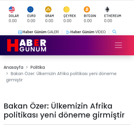
DOLAR
EURO
GRAM
ÇEYREK
BITCOIN
ETHEREUM
0.00
0.00
0.00
0.00
0.00
0.00
|
|
Haber Günüm
GALERİ
Haber Günüm
VİDEO
Anasayfa
Politika
Bakan Özer: Ülkemizin Afrika politikası yeni döneme
girmiştir
Bakan Özer: Ülkemizin Afrika
politikası yeni döneme girmiştir